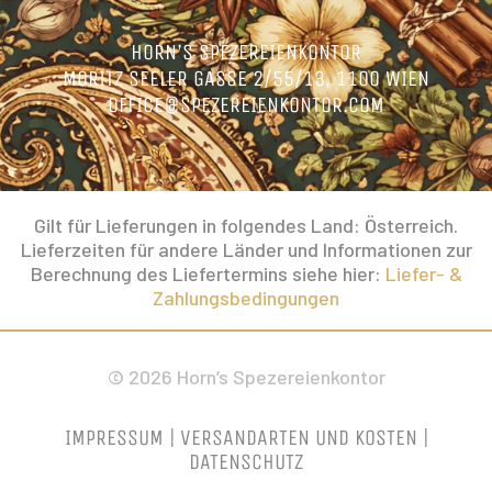
HORN’S SPEZEREIENKONTOR
MORITZ SEELER GASSE 2/55/13, 1100 WIEN
OFFICE@SPEZEREIENKONTOR.COM
Gilt für Lieferungen in folgendes Land: Österreich.
Lieferzeiten für andere Länder und Informationen zur
Berechnung des Liefertermins siehe hier:
Liefer- &
Zahlungsbedingungen
© 2026 Horn’s Spezereienkontor
IMPRESSUM
|
VERSANDARTEN UND KOSTEN
|
DATENSCHUTZ