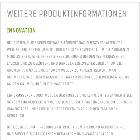
WEITERE PRODUKT­INFORMATIONEN
INNOVATION
DOUBLE BEND. DIE KEGELIGE BASIS FÖRDERT DAS FLIESSVERHALTEN DES W
EINES. EIN ERSTER „BEND“, DER DAS GLAS ERWEITERT, UM DIE AROMEN ZU M
OBILISIEREN, EINE PERFEKTE KEGELRUNDUNG UM DEN WEIN KREISEN ZU L
ASSEN UND ZU BELÜFTEN, UND DARÜBER EIN ZWEITER „BEND“, UM DIE A
ROMEN FÜR NASE UND GAUMEN WIEDER ZU KONZENTRIEREN. MAN S
CHMECKT, WIE DIESES GLAS DIE CHARAKTERISTIKA DES JEWEILIGEN WEINS A
N DEN GAUMEN UND IN DIE NASE LEITET.
EIN GRÖSSERER DURCHMESSER DER FUSSES UND EIN NICHT ZU LANGER STIEL SO
RGEN FÜR PERFEKTE STANDFESTIGKEIT. TROTZ FAST UNGLAUBLICH GERINGER WA
NDSTÄRKE UND LEICHTIGKEIT IST ES EIN GLAS FÜR DEN TÄGLICHEN GE
BRAUCH.
DIE DOUBLE BEND – PRODUKTLINIE REICHT VOM ALLROUND GLAS ÜBER RED
UND SWEET BIS ZU ELEGANTEN DECANTERN UND WASSERGLÄSERN.