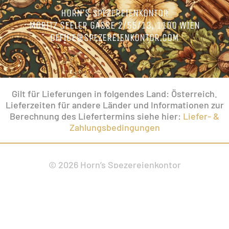
HORN’S SPEZEREIENKONTOR
MORITZ SEELER GASSE 2/55/13, 1100 WIEN
OFFICE@SPEZEREIENKONTOR.COM
Gilt für Lieferungen in folgendes Land: Österreich.
Lieferzeiten für andere Länder und Informationen zur
Berechnung des Liefertermins siehe hier:
Liefer- &
Zahlungsbedingungen
© 2026 Horn’s Spezereienkontor
IMPRESSUM
|
VERSANDARTEN UND KOSTEN
|
DATENSCHUTZ