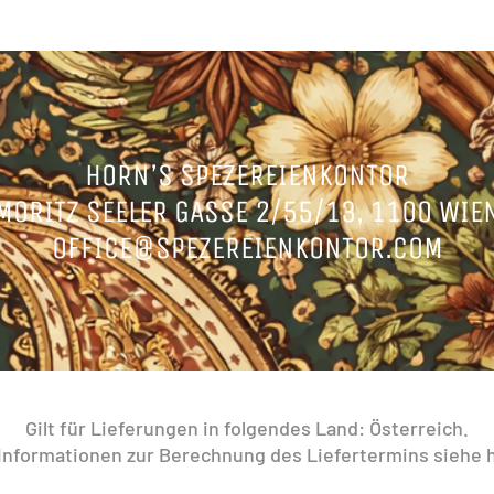
HORN’S SPEZEREIENKONTOR
MORITZ SEELER GASSE 2/55/13, 1100 WIE
OFFICE@SPEZEREIENKONTOR.COM
Gilt für Lieferungen in folgendes Land: Österreich.
 Informationen zur Berechnung des Liefertermins siehe 