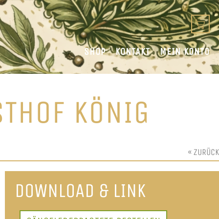
SHOP
KONTAKT
MEIN KONTO
STHOF KÖNIG
« ZURÜCK
DOWNLOAD & LINK