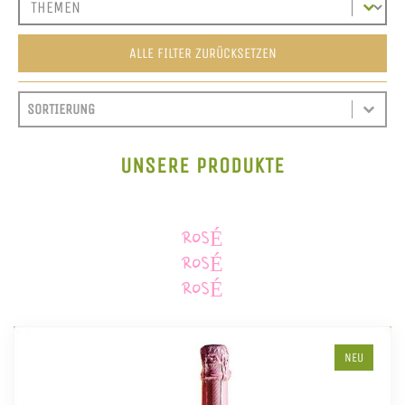
ALLE FILTER ZURÜCKSETZEN
SORT CONTENT
SORTIEREN
SORT CONTENT
UNSERE PRODUKTE
ROSÉ
ROSÉ
ROSÉ
NEU