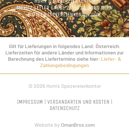
HORN’S SPEZEREIENKONTOR
MORITZ SEELER GASSE 2/55/13, 1100 WIEN
OFFICE@SPEZEREIENKONTOR.COM
Gilt für Lieferungen in folgendes Land: Österreich.
Lieferzeiten für andere Länder und Informationen zur
Berechnung des Liefertermins siehe hier:
Liefer- &
Zahlungsbedingungen
© 2026 Horn’s Spezereienkontor
IMPRESSUM
|
VERSANDARTEN UND KOSTEN
|
DATENSCHUTZ
Website by
OmanBros.com