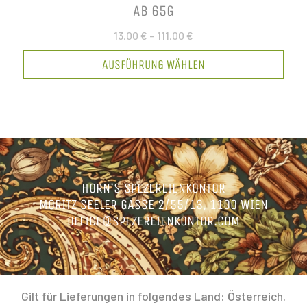
AB 65G
13,00 €
–
111,00 €
AUSFÜHRUNG WÄHLEN
HORN’S SPEZEREIENKONTOR
MORITZ SEELER GASSE 2/55/13, 1100 WIEN
OFFICE@SPEZEREIENKONTOR.COM
Gilt für Lieferungen in folgendes Land: Österreich.