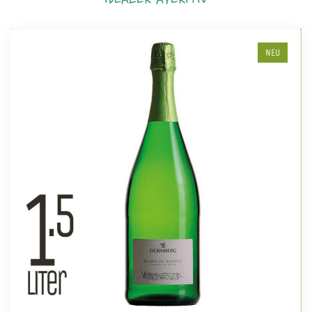
IDEALER APERITIV
NEU