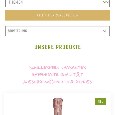
ALLE FILTER ZURÜCKSETZEN
SORT CONTENT
SORTIEREN
SORT CONTENT
UNSERE PRODUKTE
SCHILLERNDEN CHARAKTER
RAFFINIERTE QUALITÄT
AUSSERGEWÖHNLICHER GENUSS
NEU